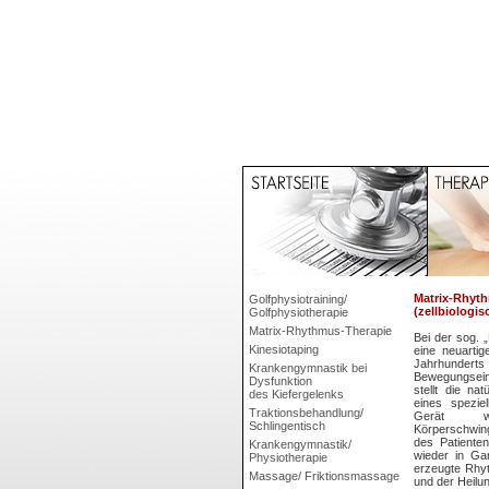
Matrix-Rhyt
Golfphysiotraining/
(zellbiologi
Golfphysiotherapie
Matrix-Rhythmus-Therapie
Bei der sog. 
Kinesiotaping
eine neuartig
Jahrhun
Krankengymnastik bei
Bewegungsein
Dysfunktion
stellt die na
des Kiefergelenks
eines spezie
Traktionsbehandlung/
Gerät wer
Schlingentisch
Körperschwin
des Patiente
Krankengymnastik/
wieder in Ga
Physiotherapie
erzeugte Rhyt
Massage/ Friktionsmassage
und der Heilu