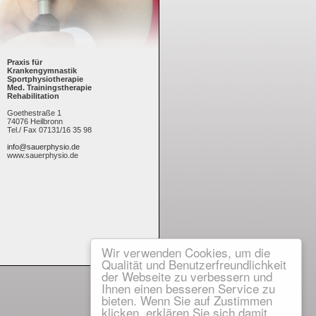
Praxis für
Krankengymnastik
Sportphysiotherapie
Med. Trainingstherapie
Rehabilitation
Goethestraße 1
74076 Heilbronn
Tel./ Fax 07131/16 35 98
info@sauerphysio.de
www.sauerphysio.de
Wir verwenden Cookies, um die
Qualität und Benutzerfreundlichkeit
der Webseite zu verbessern und
Ihnen einen besseren Service zu
bieten. Wenn Sie auf Zustimmen
klicken, erklären Sie sich damit