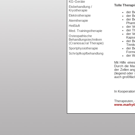
KG-Geräte
Tolle Therap
Eisbehandlung /
Kryotherapie
der B
Elektrotherapie
der B
der B
Atemtherapie
Phan
Heißluft
der V
der T
Med. Trainingstherapie
der V
Osteopathische
Kapse
Behandlungstechniken
der B
(Craniosacral Therapie)
Tinnit
Sportphysiotherapie
der B
Forme
Schröpfkopfbehandlung
der W
Mit Hilfe ein
Durch die Mas
der Zellen an
(liegend oder 
auch großfläch
In Kooperation
Therapeuten, 
www.marhyth