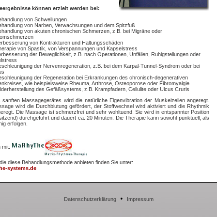
ieergebnisse können erzielt werden bei:
ehandlung von Schwellungen
ehandlung von Narben, Verwachsungen und dem Spitzfuß
ehandlung von akuten chronischen Schmerzen, z.B. bei Migräne oder
tomschmerzen
erbesserung von Kontrakturen und Haltungsschäden
herapie von Spastik, von Verspannungen und Kapselstress
erbesserung der Beweglichkeit, z.B. nach Operationen, Unfällen, Ruhigstellungen oder
lstress
eschleunigung der Nervenregeneration, z.B. bei dem Karpal-Tunnel-Syndrom oder bei
us
eschleunigung der Regeneration bei Erkrankungen des chronisch-degenerativen
nkreises, wie beispielsweise Rheuma, Arthrose, Osteoporose oder Fibromyalgie
iderherstellung des Gefäßsystems, z.B. Krampfadern, Cellulite oder Ulcus Cruris
es sanften Massagegerätes wird die natürliche Eigenvibration der Muskelzellen angeregt.
sage wird die Durchblutung gefördert, der Stoffwechsel wird aktiviert und die Rhythmik
geregt. Die Massage ist schmerzfrei und sehr wohltuend. Sie wird in entspannter Position
sitzend) durchgeführt und dauert ca. 20 Minuten. Die Therapie kann sowohl punktuell, als
ig erfolgen.
 mit:
die diese Behandlungsmethode anbieten finden Sie unter:
e-systems.de
•
Datenschutzerklärung
Impressum