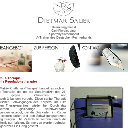
Krankengymnast
Golf-Physiotrainer
Sportphysiotherapeut
A-Trainer des Deutschen Fechterbunds
hmus-Therapie
sche Regulationstherapie)
„Matrix-Rhythmus-Therapie“ handelt es sich um
e Therapie, die mit der Schulmedizin des 21.
derts gegen Schmerzen und
schränkungen vorgeht. Diese sanfte Therapie
türlichen Schwingungen des Körpers, mit Hilfe
llen Therapiegerätes, wieder her. Durch das
den gleichartige tiefenwirksame
gungen erzeugt, die die Blockaden im Körper
n lockern sollen und den Schwingungsprozess
ng bringen. Die Zellabläufe werden durch die
hmik normalisiert, Schmerzen werden gelindert
ngsprozess in Gang gesetzt.