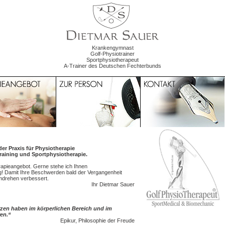
Krankengymnast
Golf-Physiotrainer
Sportphysiotherapeut
A-Trainer des Deutschen Fechterbunds
er Praxis für Physiotherapie
raining und Sportphysiotherapie.
rapieangebot. Gerne stehe ich Ihnen
g! Damit Ihre Beschwerden bald der Vergangenheit
mdrehen verbessert.
Ihr Dietmar Sauer
zen haben im körperlichen Bereich und im
en.“
Epikur, Philosophie der Freude