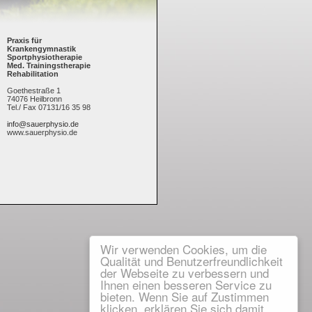
Praxis für
Krankengymnastik
Sportphysiotherapie
Med. Trainingstherapie
Rehabilitation
Goethestraße 1
74076 Heilbronn
Tel./ Fax 07131/16 35 98
info@sauerphysio.de
www.sauerphysio.de
Wir verwenden Cookies, um die
Qualität und Benutzerfreundlichkeit
der Webseite zu verbessern und
Ihnen einen besseren Service zu
bieten. Wenn Sie auf Zustimmen
klicken, erklären Sie sich damit