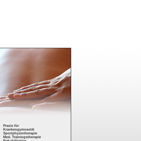
Praxis für
Krankengymnastik
Sportphysiotherapie
Med. Trainingstherapie
Rehabilitation