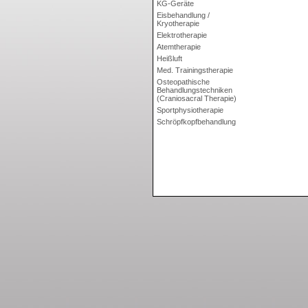
KG-Geräte
Eisbehandlung /
Kryotherapie
Elektrotherapie
Atemtherapie
Heißluft
Med. Trainingstherapie
Osteopathische
Behandlungstechniken
(Craniosacral Therapie)
Sportphysiotherapie
Schröpfkopfbehandlung