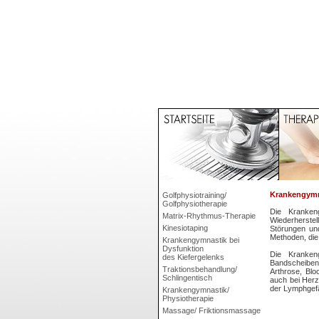
Krankengymna
Golfphysiotraining/
Golfphysiotherapie
Die Kranken
Matrix-Rhythmus-Therapie
Wiederherstel
Kinesiotaping
Störungen un
Methoden, die
Krankengymnastik bei
Dysfunktion
Die Kranken
des Kiefergelenks
Bandscheiben
Traktionsbehandlung/
Arthrose, Bl
Schlingentisch
auch bei Her
der Lymphgef
Krankengymnastik/
Physiotherapie
Massage/ Friktionsmassage