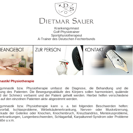
Krankengymnast
Golf-Physiotrainer
Sportphysiotherapeut
A-Trainer des Deutschen Fechterbunds
stik/ Physiotherapie
gymnastik bzw. Physiotherapie umfasst die Diagnose, die Behandlung und die
lung des Patienten. Die Bewegungsabläufe des Körpers sollen harmonisiert, quälende
d der Schmerz verbannt und der Patient geheilt werden. Hierbei helfen verschiedene
 auf den einzelnen Patienten aktiv abgestimmt werden.
gymnastik bzw. Physiotherapie kann u. a. bei folgenden Beschwerden helfen:
vorfall, Ischiasprobleme, Wirbelsäulenerkrankung, Nerven- oder Muskelzerrung,
ockade der Gelenke oder Knochen, Knochenbruch, Kreuzbandriss, Meniskusprobleme,
zerkrankungen, Lungenbeschwerden, Schlaganfall, Karpaltunnel-Syndrom oder Probleme
äße u.v.m.