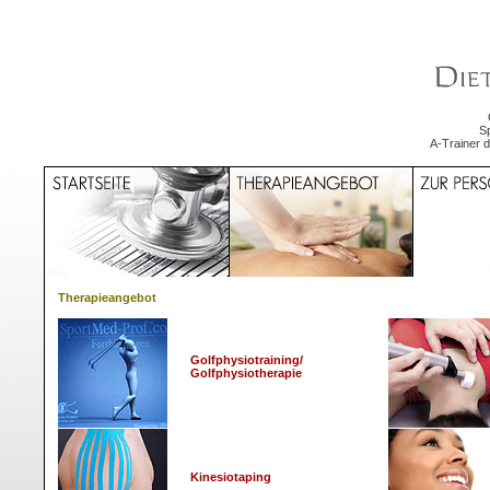
S
A-Trainer 
Therapieangebot
Golfphysiotraining/
Golfphysiotherapie
Kinesiotaping