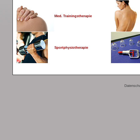
Med. Trainingstherapie
Sportphysiotherapie
Datenschu