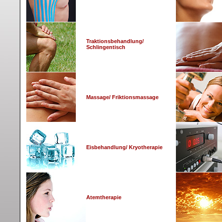
Traktionsbehandlung/
Schlingentisch
Massage/ Friktionsmassage
Eisbehandlung/ Kryotherapie
Atemtherapie